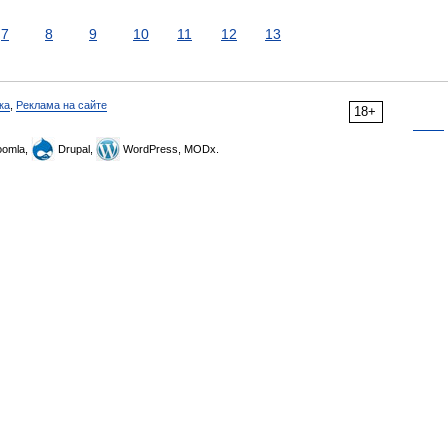
7
8
9
10
11
12
13
ка
,
Реклама на сайте
18+
omla,
Drupal,
WordPress, MODx.