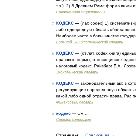
т.п.). 2) В Древнем Риме форма книги
Современная энциклопедия
КОДЕКС
— (лат. codex) 1) систематиз
7
либо однородную область общественных 
Наиболее часто в большинстве государ
Большой Энциклопедический словарь
КОДЕКС
— (от лат. codex книга) един
8
правовые нормы, относящиеся к единой
налоговый кодекс. Райзберг Б.А., Лозо
Экономический словарь
КОДЕКС
— законодательный акт, в ко
9
регулирующие определенную область 
какой либо одной отрасли права. Рас
Финансовый словарь
кодекс
— См …
10
Словарь синонимов
Страницы
Следующая
→