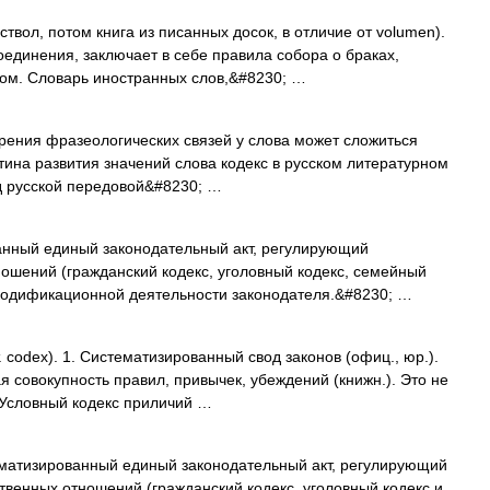
ствол, потом книга из писанных досок, в отличие от volumen).
соединения, заключает в себе правила собора о браках,
ом. Словарь иностранных слов,&#8230; …
ирения фразеологических связей у слова может сложиться
тина развития значений слова кодекс в русском литературном
ред русской передовой&#8230; …
анный единый законодательный акт, регулирующий
ошений (гражданский кодекс, уголовный кодекс, семейный
 кодификационной деятельности законодателя.&#8230; …
 codex). 1. Систематизированный свод законов (офиц., юр.).
ая совокупность правил, привычек, убеждений (книжн.). Это не
 Условный кодекс приличий …
ематизированный единый законодательный акт, регулирующий
венных отношений (гражданский кодекс, уголовный кодекс и