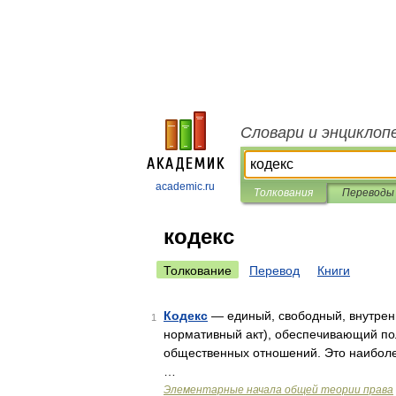
Словари и энциклоп
academic.ru
Толкования
Переводы
кодекс
Толкование
Перевод
Книги
Кодекс
— единый, свободный, внутрен
1
нормативный акт), обеспечивающий по
общественных отношений. Это наиболе
…
Элементарные начала общей теории права