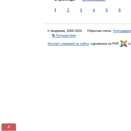
1
2
3
4
5
6
© Академик, 2000-2026
Обратная связь:
Техподдерж
👣 Путешествия
Экспорт словарей на сайты
, сделанные на PHP,
Jo
3