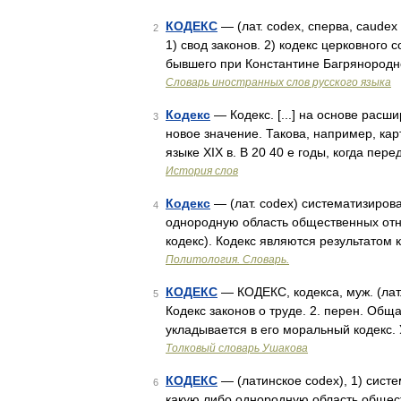
КОДЕКС
— (лат. codex, сперва, caudex 
2
1) свод законов. 2) кодекс церковного 
бывшего при Константине Багрянородн
Словарь иностранных слов русского языка
Кодекс
— Кодекс. [...] на основе расш
3
новое значение. Такова, например, кар
языке XIX в. В 20 40 е годы, когда пе
История слов
Кодекс
— (лат. codex) систематизиров
4
однородную область общественных отн
кодекс). Кодекс являются результатом
Политология. Словарь.
КОДЕКС
— КОДЕКС, кодекса, муж. (лат.
5
Кодекс законов о труде. 2. перен. Общ
укладывается в его моральный кодекс.
Толковый словарь Ушакова
КОДЕКС
— (латинское codex), 1) сист
6
какую либо однородную область общест